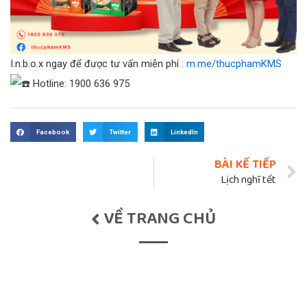
I.n.b.o.x ngay để được tư vấn miễn phí :
m.me/thucphamKMS
Hotline: 1900 636 975
Facebook
Twitter
LinkedIn
BÀI KẾ TIẾP
Lịch nghĩ tết
VỀ TRANG CHỦ