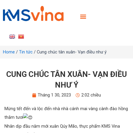
TRANG CHỦ
GIỚI THIỆU
SẢN PHẨM
TIN TỨC
LIÊN HỆ
TUYỂN DỤNG
Home
/
Tin tức
/ Cung chúc tân xuân- Vạn điều như ý
CUNG CHÚC TÂN XUÂN- VẠN ĐIỀU
NHƯ Ý
Tháng 1 30, 2023
2:02 chiều
Mừng tết đến và lộc đến nhà nhà cánh mai vàng cành đào hồng
thắm tươi
Nhân dịp đầu năm mới xuân Qúy Mão, thực phẩm KMS Vina