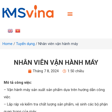
TRANG CHỦ
GIỚI THIỆU
SẢN PHẨM
TIN TỨC
LIÊN HỆ
TUYỂN DỤNG
Home
/
Tuyển dụng
/ Nhân viên vận hành máy
NHÂN VIÊN VẬN HÀNH MÁY
Tháng 7 8, 2024
1:50 chiều
Mô tả công việc:
– Vận hành máy sản xuất sản phẩm dựa trên hướng dẫn công
việc.
– Lắp ráp và kiểm tra chất lượng sản phẩm, vệ sinh các bộ phận
quan trọng của máy.