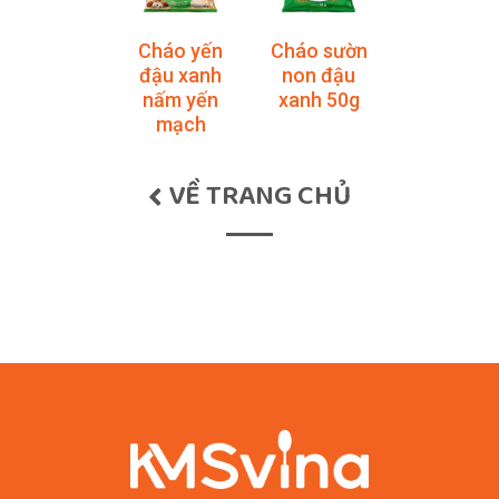
Cháo yến
Cháo sườn
đậu xanh
non đậu
nấm yến
xanh 50g
mạch
VỀ TRANG CHỦ