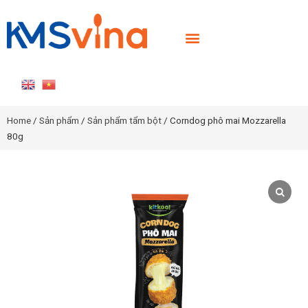
TRANG CHỦ
GIỚI THIỆU
SẢN PHẨM
TIN TỨC
LIÊN HỆ
TUYỂN DỤNG
Home
/
Sản phẩm
/
Sản phẩm tẩm bột
/ Corndog phô mai Mozzarella
80g