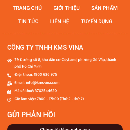
TRANG CHỦ
GIỚI THIỆU
SẢN PHẨM
TIN TỨC
LIÊN HỆ
TUYỂN DỤNG
CÔNG TY TNHH KMS VINA
79 Đường số 8, khu dân cư CityLand, phường Gò Vấp, thành
phố Hồ Chí Minh
Điện thoại: 1900 636 975
Email : info@kmsvina.com
Mã số thuế: 3702544630
Giờ làm việc: 7h00 - 17h00 (Thứ 2 - thứ 7)
GỬI PHẢN HỒI
Chúng tôi lắng nghe bạn