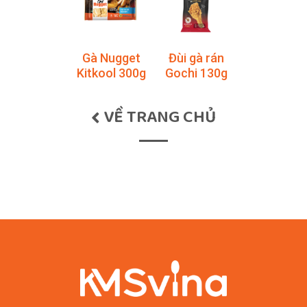
Gà Nugget
Đùi gà rán
Kitkool 300g
Gochi 130g
VỀ TRANG CHỦ