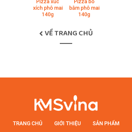
Pizza xúc
Pizza bò
xích phô mai
bằm phô mai
140g
140g
VỀ TRANG CHỦ
TRANG CHỦ
GIỚI THIỆU
SẢN PHẨM