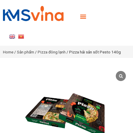
TRANG CHỦ
GIỚI THIỆU
SẢN PHẨM
TIN TỨC
LIÊN HỆ
TUYỂN DỤNG
Home
/
Sản phẩm
/
Pizza đông lạnh
/ Pizza hải sản sốt Pesto 140g