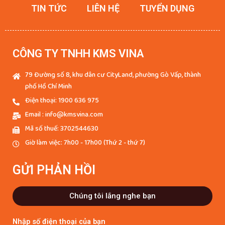
TIN TỨC
LIÊN HỆ
TUYỂN DỤNG
CÔNG TY TNHH KMS VINA
79 Đường số 8, khu dân cư CityLand, phường Gò Vấp, thành
phố Hồ Chí Minh
Điện thoại: 1900 636 975
Email : info@kmsvina.com
Mã số thuế: 3702544630
Giờ làm việc: 7h00 - 17h00 (Thứ 2 - thứ 7)
GỬI PHẢN HỒI
Chúng tôi lắng nghe bạn
Nhập số điện thoại của bạn