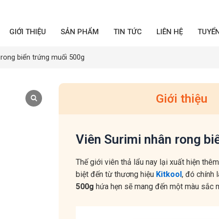
GIỚI THIỆU
SẢN PHẨM
TIN TỨC
LIÊN HỆ
TUYỂ
 rong biển trứng muối 500g
Giới thiệu
Viên Surimi nhân rong bi
Thế giới viên thả lẩu nay lại xuất hiện thê
biệt đến từ thương hiệu
Kitkool
, đó chính 
500g
hứa hẹn sẽ mang đến một màu sắc mớ