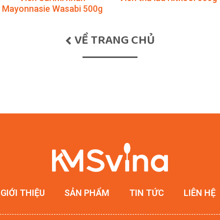
Mayonnasie Wasabi 500g
VỀ TRANG CHỦ
GIỚI THIỆU
SẢN PHẨM
TIN TỨC
LIÊN HỆ