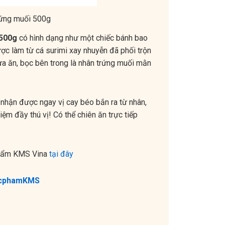
trứng muối 500g
 500g
có hình dạng như một chiếc bánh bao
ược làm từ cá surimi xay nhuyễn đã phối trộn
ừa ăn,
bọc bên trong là nhân trứng muối mằn
 nhận được ngay vị cay béo bắn ra từ nhân,
ệm đầy thú vị! Có thể chiên ăn trực tiếp
phẩm KMS Vina
tại đây
ucphamKMS