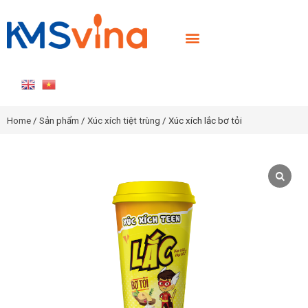
TRANG CHỦ
GIỚI THIỆU
SẢN PHẨM
TIN TỨC
LIÊN HỆ
TUYỂN DỤNG
Home
/
Sản phẩm
/
Xúc xích tiệt trùng
/ Xúc xích lắc bơ tỏi