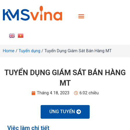
TRANG CHỦ
GIỚI THIỆU
SẢN PHẨM
TIN TỨC
LIÊN HỆ
TUYỂN DỤNG
Home
/
Tuyển dụng
/ Tuyển Dụng Giám Sát Bán Hàng MT
TUYỂN DỤNG GIÁM SÁT BÁN HÀNG
MT
Tháng 4 18, 2023
6:02 chiều
ỨNG TUYỂN
Việc làm chi tiết