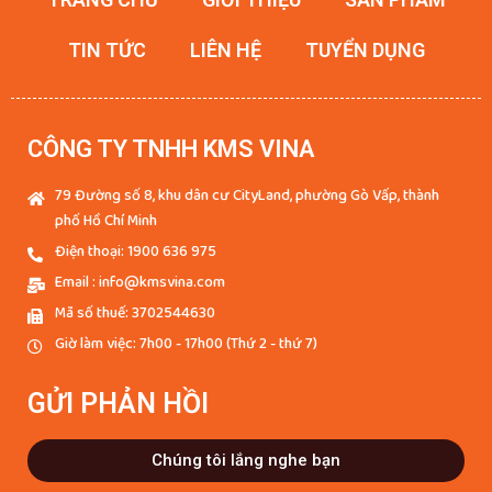
TIN TỨC
LIÊN HỆ
TUYỂN DỤNG
CÔNG TY TNHH KMS VINA
79 Đường số 8, khu dân cư CityLand, phường Gò Vấp, thành
phố Hồ Chí Minh
Điện thoại: 1900 636 975
Email : info@kmsvina.com
Mã số thuế: 3702544630
Giờ làm việc: 7h00 - 17h00 (Thứ 2 - thứ 7)
GỬI PHẢN HỒI
Chúng tôi lắng nghe bạn