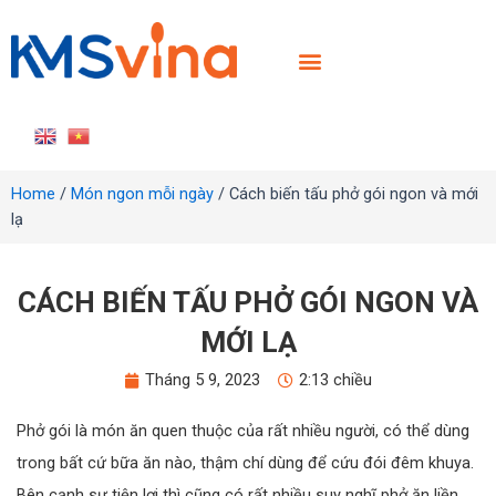
TRANG CHỦ
GIỚI THIỆU
SẢN PHẨM
TIN TỨC
LIÊN HỆ
TUYỂN DỤNG
Home
/
Món ngon mỗi ngày
/ Cách biến tấu phở gói ngon và mới
lạ
CÁCH BIẾN TẤU PHỞ GÓI NGON VÀ
MỚI LẠ
Tháng 5 9, 2023
2:13 chiều
Phở gói là món ăn quen thuộc của rất nhiều người, có thể dùng
trong bất cứ bữa ăn nào, thậm chí dùng để cứu đói đêm khuya.
Bên cạnh sự tiện lợi thì cũng có rất nhiều suy nghĩ phở ăn liền