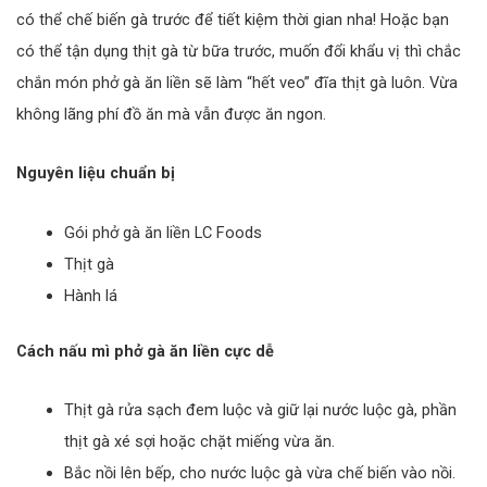
có thể chế biến gà trước để tiết kiệm thời gian nha! Hoặc bạn
có thể tận dụng thịt gà từ bữa trước, muốn đổi khẩu vị thì chắc
chắn món phở gà ăn liền sẽ làm “hết veo” đĩa thịt gà luôn. Vừa
không lãng phí đồ ăn mà vẫn được ăn ngon.
Nguyên liệu chuẩn bị
Gói phở gà ăn liền LC Foods
Thịt gà
Hành lá
Cách nấu mì phở gà ăn liền cực dễ
Thịt gà rửa sạch đem luộc và giữ lại nước luộc gà, phần
thịt gà xé sợi hoặc chặt miếng vừa ăn.
Bắc nồi lên bếp, cho nước luộc gà vừa chế biến vào nồi.