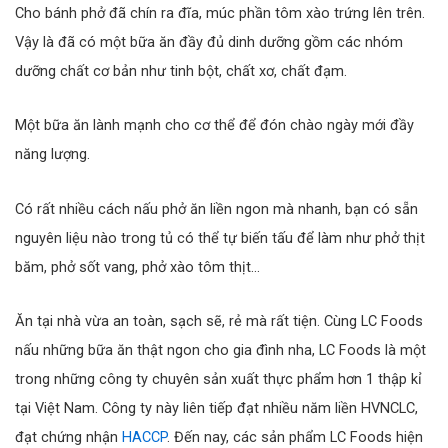
Cho bánh phở đã chín ra đĩa, múc phần tôm xào trứng lên trên.
Vậy là đã có một bữa ăn đầy đủ dinh dưỡng gồm các nhóm
dưỡng chất cơ bản như tinh bột, chất xơ, chất đạm.
Một bữa ăn lành mạnh cho cơ thể để đón chào ngày mới đầy
năng lượng.
Có rất nhiều cách nấu phở ăn liền ngon mà nhanh, bạn có sẵn
nguyên liệu nào trong tủ có thể tự biến tấu để làm như phở thịt
băm, phở sốt vang, phở xào tôm thịt…
Ăn tại nhà vừa an toàn, sạch sẽ, rẻ mà rất tiện. Cùng LC Foods
nấu những bữa ăn thật ngon cho gia đình nha, LC Foods là một
trong những công ty chuyên sản xuất thực phẩm hơn 1 thập kỉ
tại Việt Nam. Công ty này liên tiếp đạt nhiều năm liền HVNCLC,
đạt chứng nhận
HACCP
. Đến nay, các sản phẩm LC Foods hiện